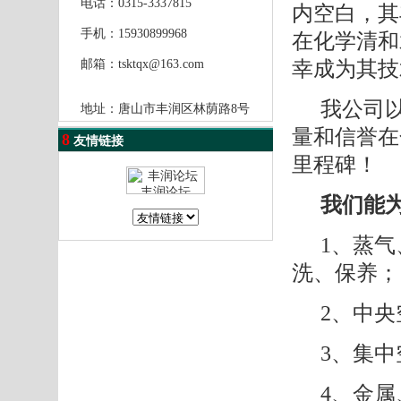
电话：0315-3337815
内空白，其
手机：15930899968
在化学清和
幸成为其技
邮箱：
tsktqx@163.com
我公司
地址：唐山市丰润区林荫路8号
量和信誉在
8
友情链接
里程碑！
我们能
1、
蒸气
洗、保养；
2、
中央
3、
集中
4、
金属