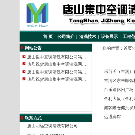
首 页
|
公司简介
|
清洗技术
|
设备展示
|
工程
8
网站公告
您的位置：
首页
>
唐山集中空调清洗有限公司竭…
热烈祝贺唐山集中空调清洗网…
乐百氏（丰润）
唐山集中空调清洗有限公司竭…
热烈祝贺唐山集中空调清洗网…
丰润区东来顺饭
百乐迪休闲广场
金利大厦（金利
鑫客隆仓储批发
远通宾馆
8
联系方式
唐山明远空调清洗有限公司